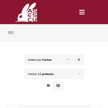
Saltar
al
contenido
Toggle
Navigatio
183
Inicio
Revista
Ordena por
Puntuar
Tienda
Mostrar
12 productos
Lonjas
Symposiums