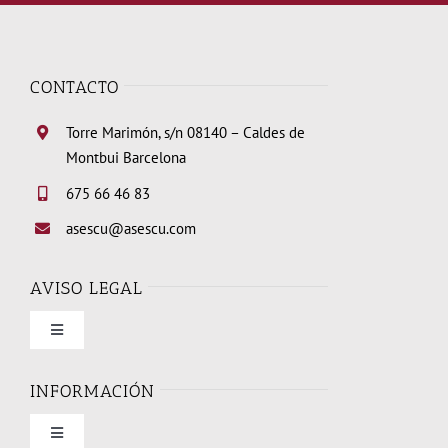
CONTACTO
Torre Marimón, s/n 08140 – Caldes de
Montbui Barcelona
675 66 46 83
asescu@asescu.com
AVISO LEGAL
Toggle
Navigation
Condiciones de uso
INFORMACIÓN
Toggle
Política de privacidad