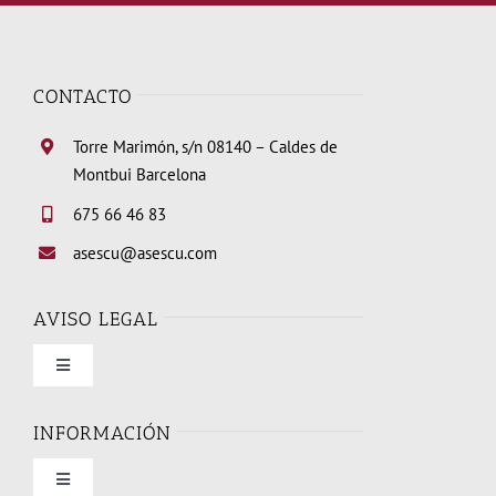
CONTACTO
Torre Marimón, s/n 08140 – Caldes de
Montbui Barcelona
675 66 46 83
asescu@asescu.com
AVISO LEGAL
Toggle
Navigation
Condiciones de uso
INFORMACIÓN
Toggle
Política de privacidad