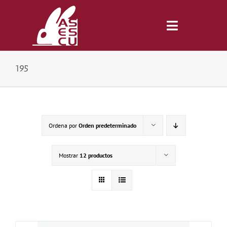
Saltar
al
contenido
Toggle
Navigatio
195
Inicio
Revista
Ordena por
Orden predeterminado
Tienda
Mostrar
12 productos
Lonjas
Symposiums