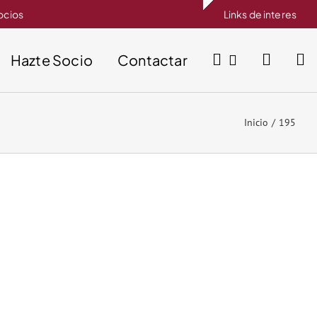
socios
Links de interes
Hazte Socio
Contactar
Inicio
195