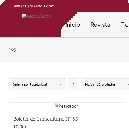
Saltar
asescu@asescu.com
al
contenido
Inicio
Revista
Ti
195
Ordena por
Popularidad
Mostrar
12 productos
Boletín de Cunicultura Nº195
10,00
€