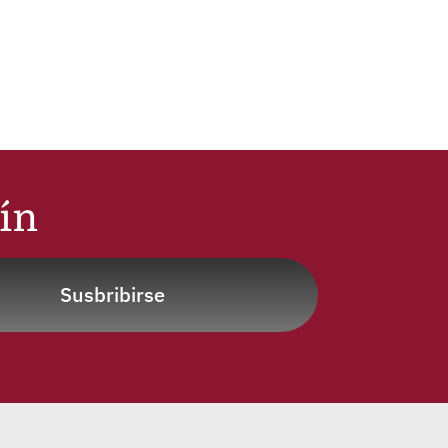
tín
Susbribirse