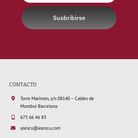
Susbribirse
CONTACTO
Torre Marimón, s/n 08140 – Caldes de
Montbui Barcelona
675 66 46 83
asescu@asescu.com