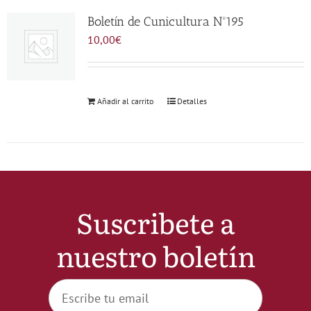
Noticias
Boletín de Cunicultura Nº195
10,00
€
Hazte Socio
Añadir al carrito
Detalles
Contactar
WooCommerce My Account
WooCommerce Cart
Suscribete a
nuestro boletín