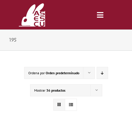
Saltar
al
contenido
Toggle
Navigatio
195
Inicio
Revista
Ordena por
Orden predeterminado
Tienda
Mostrar
36 productos
Lonjas
Symposiums