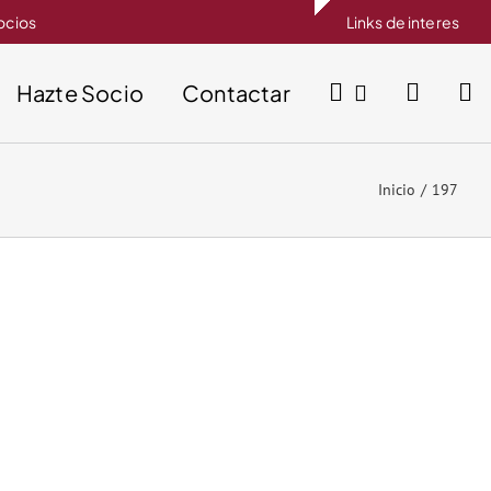
socios
Links de interes
Hazte Socio
Contactar
Inicio
197