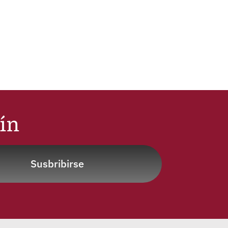
tín
Susbribirse