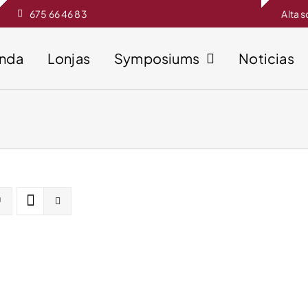
675 66 46 83
Alta 
enda
Lonjas
Symposiums
Noticias