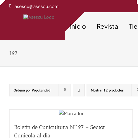
Saltar
asescu@asescu.com
al
contenido
Inicio
Revista
Ti
197
Ordena por
Popularidad
Mostrar
12 productos
Boletín de Cunicultura Nº197 – Sector
Cunicola al dia