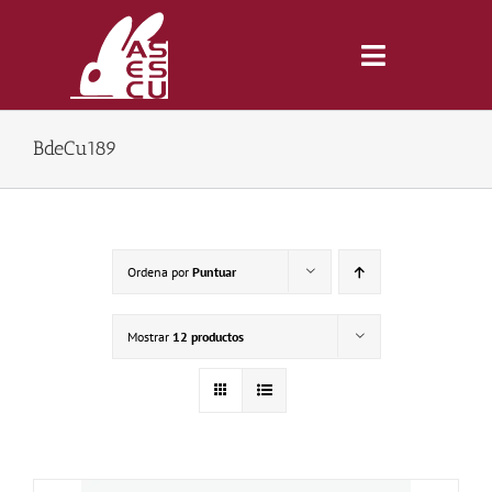
Saltar
al
contenido
Toggle
Navigatio
BdeCu189
Inicio
Revista
Ordena por
Puntuar
Tienda
Mostrar
12 productos
Lonjas
Symposiums