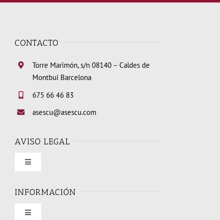
CONTACTO
Torre Marimón, s/n 08140 – Caldes de
Montbui Barcelona
675 66 46 83
asescu@asescu.com
AVISO LEGAL
Toggle
Navigation
Condiciones de uso
INFORMACIÓN
Toggle
Política de privacidad