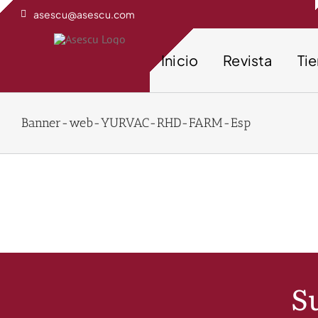
Saltar
asescu@asescu.com
al
contenido
Inicio
Revista
Ti
Banner-web-YURVAC-RHD-FARM-Esp
Su