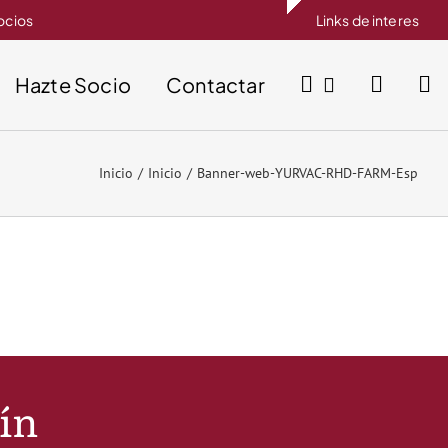
socios
Links de interes
Hazte Socio
Contactar
Inicio
Inicio
Banner-web-YURVAC-RHD-FARM-Esp
tín