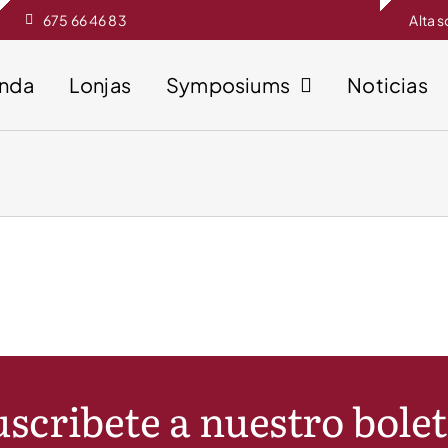
675 66 46 83
Alta 
enda
Lonjas
Symposiums
Noticias
scribete a nuestro bole