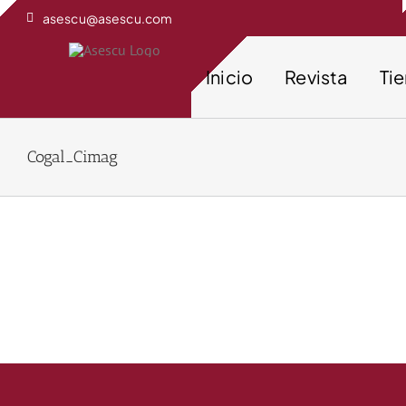
Saltar
asescu@asescu.com
al
contenido
Inicio
Revista
Ti
Cogal_Cimag