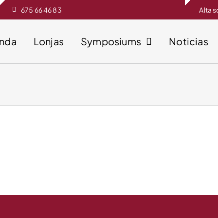
675 66 46 83
Alta 
enda
Lonjas
Symposiums
Noticias