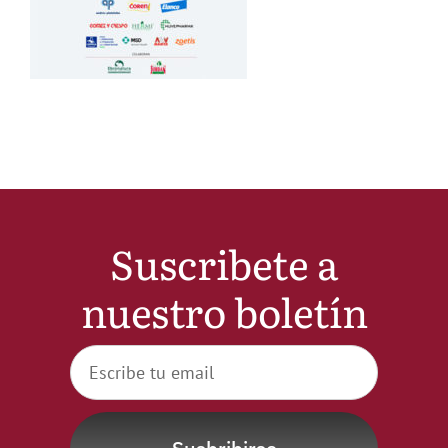
Noticias
Hazte Socio
Contactar
WooCommerce My Account
Suscribete a
nuestro boletín
WooCommerce Cart