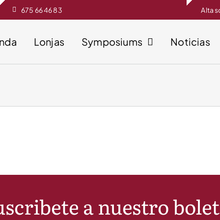
675 66 46 83
Alta 
enda
Lonjas
Symposiums
Noticias
scribete a nuestro bole