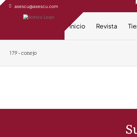
Saltar
asescu@asescu.com
al
contenido
Inicio
Revista
Ti
179-conejo
Su