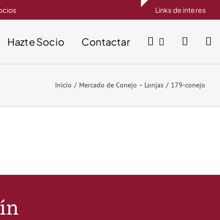
socios
Links de interes
Hazte Socio
Contactar
Inicio
Mercado de Conejo – Lonjas
179-conejo
tín