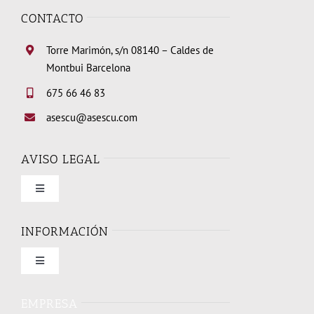
CONTACTO
Torre Marimón, s/n 08140 – Caldes de
Montbui Barcelona
675 66 46 83
asescu@asescu.com
AVISO LEGAL
Toggle
Navigation
Condiciones de uso
INFORMACIÓN
Toggle
Política de privacidad
Navigation
Quienes somos
EMPRESA