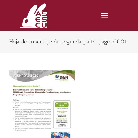
Saltar
al
contenido
Toggle
Navigatio
Hoja de suscricpción segunda parte_page-0001
Inicio
Revista
Tienda
Lonjas
Symposiums