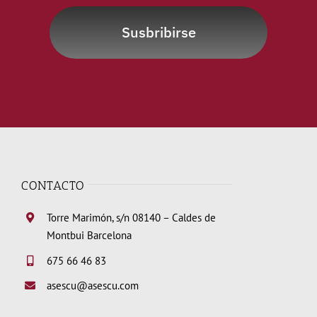
Susbribirse
CONTACTO
Torre Marimón, s/n 08140 – Caldes de
Montbui Barcelona
675 66 46 83
asescu@asescu.com