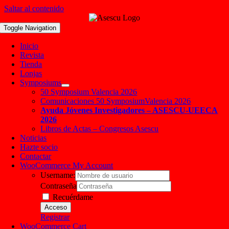
Saltar al contenido
Toggle Navigation
Inicio
Revista
Tienda
Lonjas
Symposiums
50 Symposium Valencia 2026
Comunicaciones 50 SymposiumValencia 2026
Ayuda Jóvenes Investigadores – ASESCU-UEECA
2026
Libros de Actas – Congresos Asescu
Noticias
Hazte socio
Contactar
WooCommerce My Account
Username:
Contraseña
Recuérdame
Registrar
WooCommerce Cart