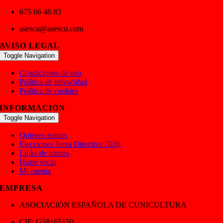
675 66 46 83
asescu@asescu.com
AVISO LEGAL
Toggle Navigation
Condiciones de uso
Política de privacidad
Política de cookies
INFORMACIÓN
Toggle Navigation
Quienes somos
Elecciones Junta Directiva 2026
Links de interes
Hazte socio
Mi cuenta
EMPRESA
ASOCIACIÓN ESPAÑOLA DE CUNICULTURA
CIF: G58165150