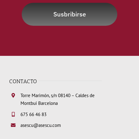
Susbribirse
CONTACTO
Torre Marimón, s/n 08140 – Caldes de
Montbui Barcelona
675 66 46 83
asescu@asescu.com