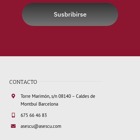
Susbribirse
CONTACTO
Torre Marimón, s/n 08140 – Caldes de
Montbui Barcelona
675 66 46 83
asescu@asescu.com