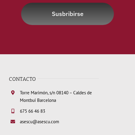
Susbribirse
CONTACTO
Torre Marimón, s/n 08140 – Caldes de
Montbui Barcelona
675 66 46 83
asescu@asescu.com