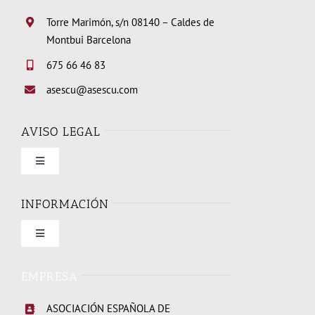
Torre Marimón, s/n 08140 – Caldes de
Montbui Barcelona
675 66 46 83
asescu@asescu.com
AVISO LEGAL
Toggle
Navigation
Condiciones de uso
INFORMACIÓN
Toggle
Política de privacidad
Navigation
Quienes somos
EMPRESA
Política de cookies
ASOCIACIÓN ESPAÑOLA DE