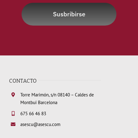
Susbribirse
CONTACTO
Torre Marimón, s/n 08140 – Caldes de
Montbui Barcelona
675 66 46 83
asescu@asescu.com