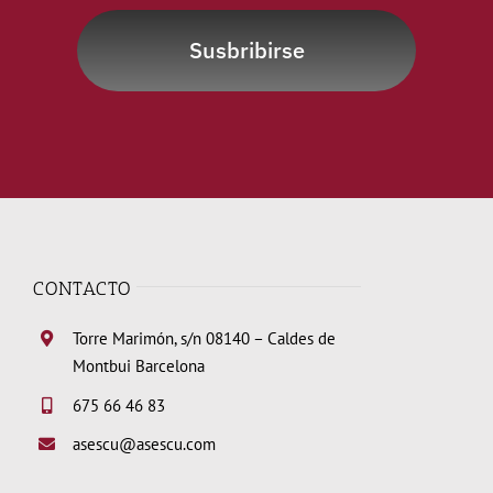
Susbribirse
CONTACTO
Torre Marimón, s/n 08140 – Caldes de
Montbui Barcelona
675 66 46 83
asescu@asescu.com