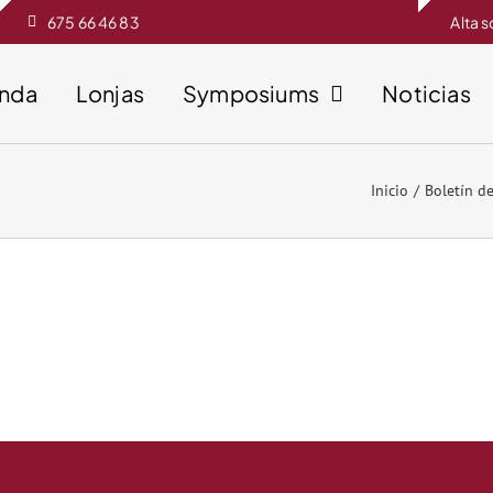
675 66 46 83
Alta 
enda
Lonjas
Symposiums
Noticias
Inicio
Boletín d