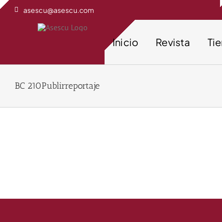
Saltar
asescu@asescu.com
al
contenido
Inicio
Revista
Ti
BC 210Publirreportaje