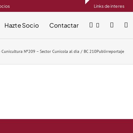
socios
Links de interes
Hazte Socio
Contactar
e Cunicultura Nº209 – Sector Cunicola al dia
BC 210Publirreportaje