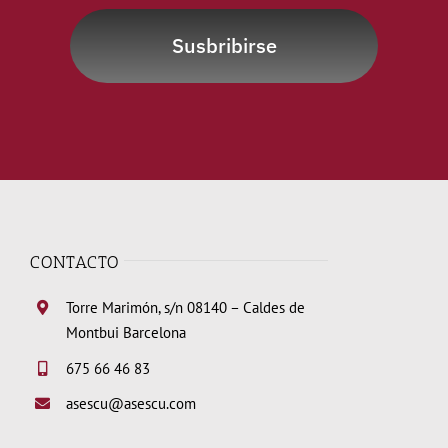
Susbribirse
CONTACTO
Torre Marimón, s/n 08140 – Caldes de
Montbui Barcelona
675 66 46 83
asescu@asescu.com