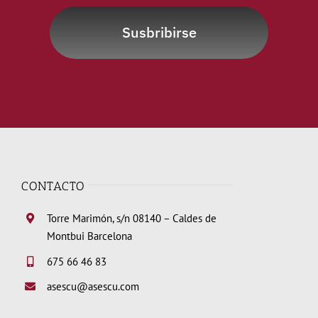
Susbribirse
CONTACTO
Torre Marimón, s/n 08140 – Caldes de
Montbui Barcelona
675 66 46 83
asescu@asescu.com