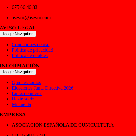
675 66 46 83
asescu@asescu.com
AVISO LEGAL
Toggle Navigation
Condiciones de uso
Política de privacidad
Política de cookies
INFORMACIÓN
Toggle Navigation
Quienes somos
Elecciones Junta Directiva 2026
Links de interes
Hazte socio
Mi cuenta
EMPRESA
ASOCIACIÓN ESPAÑOLA DE CUNICULTURA
CIF: G58165150