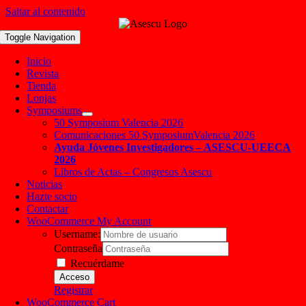
Saltar al contenido
Toggle Navigation
Inicio
Revista
Tienda
Lonjas
Symposiums
50 Symposium Valencia 2026
Comunicaciones 50 SymposiumValencia 2026
Ayuda Jóvenes Investigadores – ASESCU-UEECA
2026
Libros de Actas – Congresos Asescu
Noticias
Hazte socio
Contactar
WooCommerce My Account
Username:
Contraseña
Recuérdame
Registrar
WooCommerce Cart