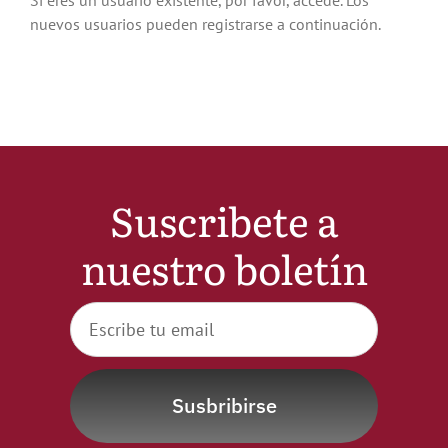
Si eres un usuario existente, por favor, accede. Los
nuevos usuarios pueden registrarse a continuación.
Noticias
Hazte Socio
Contactar
Suscribete a
WooCommerce My Account
nuestro boletín
WooCommerce Cart
Susbribirse