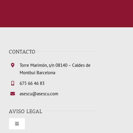
CONTACTO
Torre Marimón, s/n 08140 – Caldes de
Montbui Barcelona
675 66 46 83
asescu@asescu.com
AVISO LEGAL
Toggle
Navigation