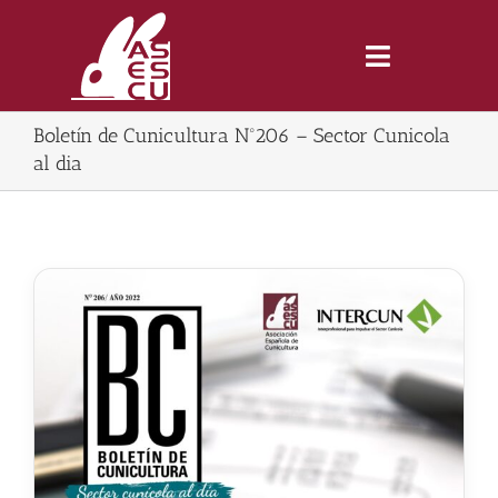
Saltar
al
contenido
Toggle
Navigatio
Boletín de Cunicultura Nº206 – Sector Cunicola
Inicio
al dia
Revista
Tienda
Lonjas
Symposiums