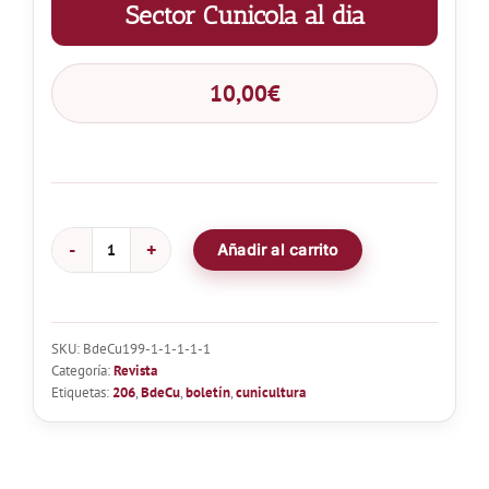
Sector Cunicola al dia
10,00
€
Añadir al carrito
Boletín
de
Cunicultura
Nº206
SKU:
BdeCu199-1-1-1-1-1
-
Categoría:
Revista
Sector
Etiquetas:
206
,
BdeCu
,
boletín
,
cunicultura
Cunicola
al
dia