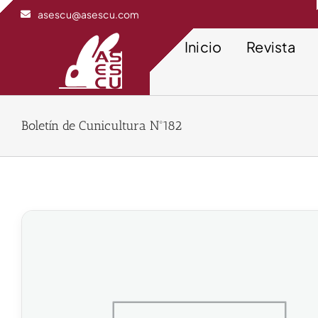
Saltar
asescu@asescu.com
al
contenido
Inicio
Revista
Boletín de Cunicultura Nº182