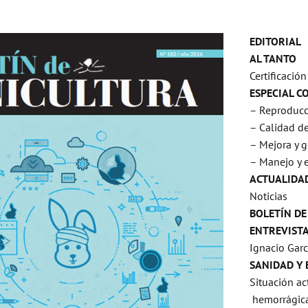
EDITORIAL
AL TANTO
Certificaci
ESPECIAL C
– Reproducci
– Calidad de
– Mejora y g
– Manejo y 
ACTUALIDA
Noticias
BOLETÍN DE
ENTREVIST
Ignacio Gar
SANIDAD Y
Situación ac
hemorrágica