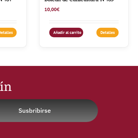
10,00
€
Detalles
Añadir al carrito
Detalles
tín
Susbribirse