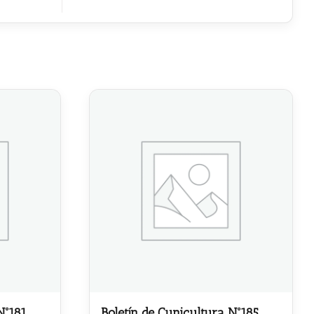
Nº181
Boletín de Cunicultura Nº185