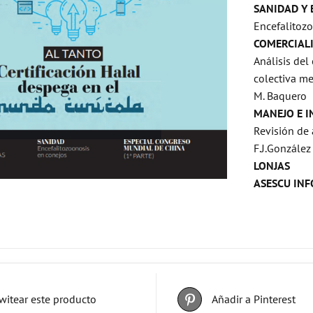
SANIDAD Y
Encefalitozo
COMERCIAL
Análisis de
colectiva me
M. Baquero
MANEJO E I
Revisión de 
F.J.Gonzále
LONJAS
ASESCU IN
witear este producto
Añadir a Pinterest