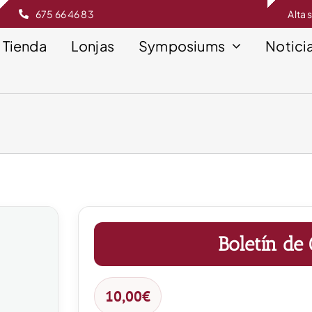
675 66 46 83
Alta 
Tienda
Lonjas
Symposiums
Notici
Boletín de
10,00
€