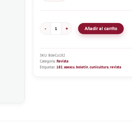
Añadir al carrito
Boletín
de
Cunicultura
Nº182
SKU:
BdeCu182
cantidad
Categoría:
Revista
Etiquetas:
182
,
asescu
,
boletín
,
cunicultura
,
revista