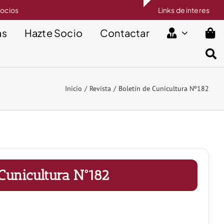
socios
Links de interes
as
Hazte Socio
Contactar
Inicio
Revista
Boletín de Cunicultura Nº182
 Cunicultura Nº182