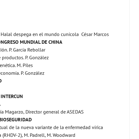
ón Halal despega en el mundo cunícola César Marcos
ONGRESO MUNDIAL DE CHINA
ón. P. García Rebollar
 productos. P. González
enética. M. Piles
economía. P. González
D
 INTERCUN
A
cía Magarzo, Director general de ASEDAS
 BIOSEGURIDAD
tual de la nueva variante de la enfermedad vírica
 (RHDV-2), M. Padrell, M. Woodward