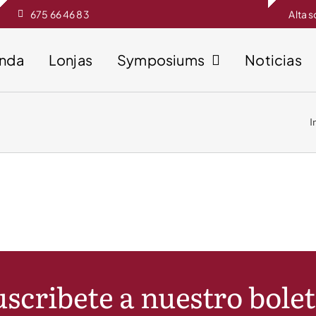
675 66 46 83
Alta 
enda
Lonjas
Symposiums
Noticias
I
scribete a nuestro bole