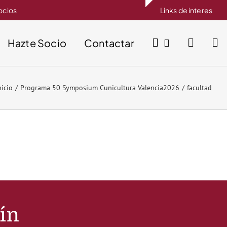
socios
Links de interes
Hazte Socio
Contactar
nicio
Programa 50 Symposium Cunicultura Valencia2026
facultad
tín