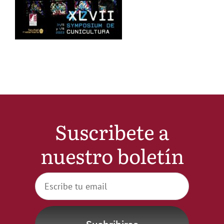
Noticias
Hazte Socio
Contactar
WooCommerce My Account
Suscribete a
nuestro boletín
WooCommerce Cart