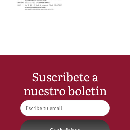
Noticias
Hazte Socio
Contactar
WooCommerce My Account
Suscribete a
nuestro boletín
WooCommerce Cart