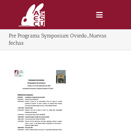
Saltar
al
contenido
Toggle
Navigatio
Pre Programa Symposium Oviedo_Nuevas
Inicio
fechas
Revista
Tienda
Lonjas
Symposiums