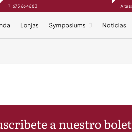
675 66 46 83
Alta 
enda
Lonjas
Symposiums
Noticias
scribete a nuestro bole