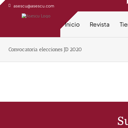
Saltar
asescu@asescu.com
al
contenido
Inicio
Revista
Ti
Convocatoria elecciones JD 2020
Su