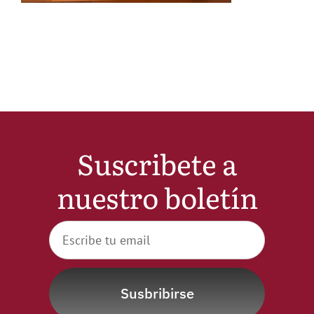
Noticias
Hazte Socio
Contactar
Suscribete a
WooCommerce My Account
nuestro boletín
WooCommerce Cart
Susbribirse