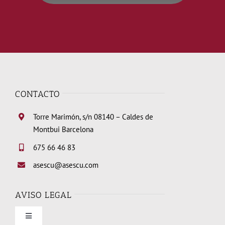
CONTACTO
Torre Marimón, s/n 08140 – Caldes de
Montbui Barcelona
675 66 46 83
asescu@asescu.com
AVISO LEGAL
Toggle