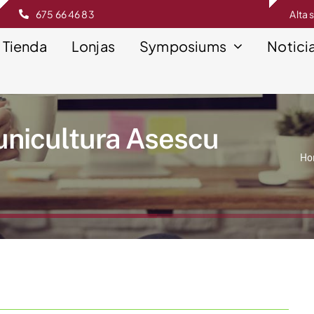
675 66 46 83
Alta 
Tienda
Lonjas
Symposiums
Notici
nicultura Asescu
Ho