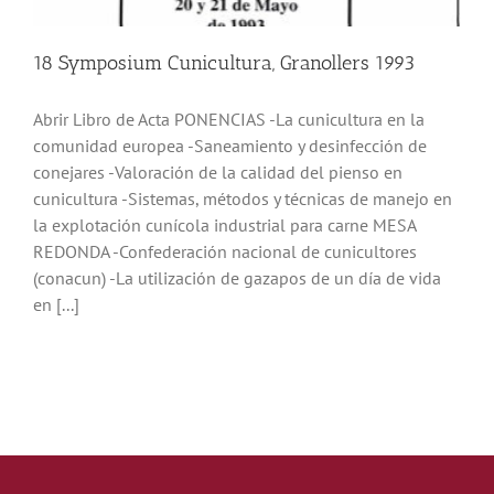
Noticias
18 Symposium Cunicultura, Granollers 1993
Hazte Socio
Abrir Libro de Acta PONENCIAS -La cunicultura en la
comunidad europea -Saneamiento y desinfección de
conejares -Valoración de la calidad del pienso en
Contactar
cunicultura -Sistemas, métodos y técnicas de manejo en
la explotación cunícola industrial para carne MESA
WooCommerce My Account
REDONDA -Confederación nacional de cunicultores
(conacun) -La utilización de gazapos de un día de vida
en [...]
WooCommerce Cart