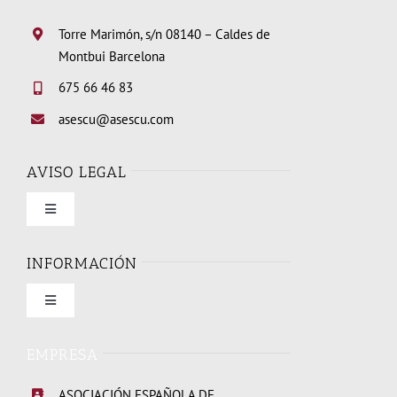
Torre Marimón, s/n 08140 – Caldes de
Montbui Barcelona
675 66 46 83
asescu@asescu.com
AVISO LEGAL
Toggle
Navigation
Condiciones de uso
INFORMACIÓN
Toggle
Política de privacidad
Navigation
Quienes somos
EMPRESA
Política de cookies
ASOCIACIÓN ESPAÑOLA DE