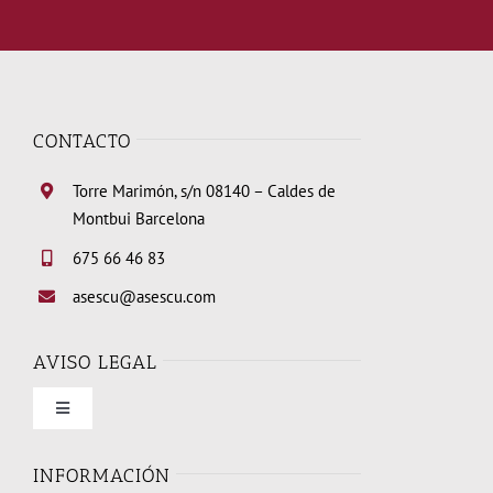
CONTACTO
Torre Marimón, s/n 08140 – Caldes de
Montbui Barcelona
675 66 46 83
asescu@asescu.com
AVISO LEGAL
Toggle
Navigation
Condiciones de uso
INFORMACIÓN