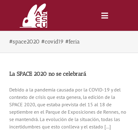
Saltar
al
contenido
Toggle
Navigatio
#space2020 #covid19 #feria
Inicio
Revista
La SPACE 2020 no se celebrará
Tienda
Debido a la pandemia causada por la COVID-19 y del
contexto de crisis que esta genera, la edición de la
SPACE 2020, que estaba prevista del 15 al 18 de
Lonjas
septiembre en el Parque de Exposiciones de Rennes, no
se mantendrá. La evolución de la situación, todas las
Symposiums
incertidumbres que esto conlleva y el estado [...]