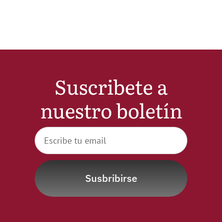
Noticias
Hazte Socio
Suscribete a
Contactar
nuestro boletín
WooCommerce My Account
WooCommerce Cart
Susbribirse