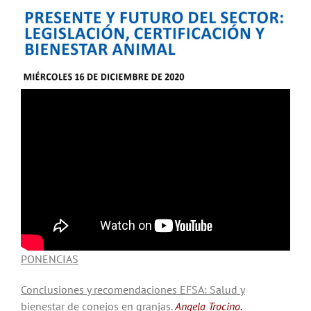
Noticias
Hazte Socio
Contactar
WooCommerce My Account
WooCommerce Cart
PONENCIAS
Conclusiones y recomendaciones EFSA: Salud y
bienestar de conejos en granjas.
Angela Trocino
.