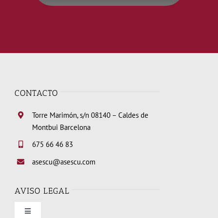
CONTACTO
Torre Marimón, s/n 08140 – Caldes de
Montbui Barcelona
675 66 46 83
asescu@asescu.com
AVISO LEGAL
Toggle