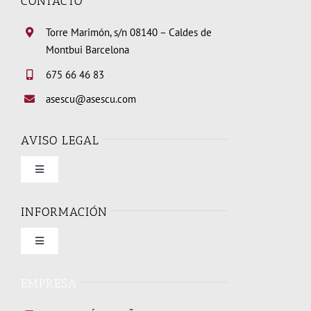
CONTACTO
Torre Marimón, s/n 08140 – Caldes de
Montbui Barcelona
675 66 46 83
asescu@asescu.com
AVISO LEGAL
Toggle
Navigation
Condiciones de uso
INFORMACIÓN
Toggle
Política de privacidad
Navigation
Quienes somos
EMPRESA
Política de cookies