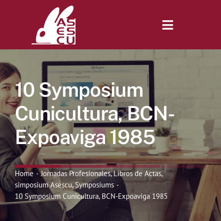
Saltar
al
contenido
Toggle
Navigatio
Inicio
10 Symposium
Revista
Cunicultura, BCN-
Expoaviga 1985
Tienda
Lonjas
Home
Jornadas Profesionales
Libros de Actas
simposium Asescu
Symposiums
10 Symposium Cunicultura, BCN-Expoaviga 1985
Symposiums