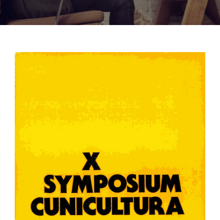
Noticias
Hazte Socio
Contactar
WooCommerce My Account
WooCommerce Cart