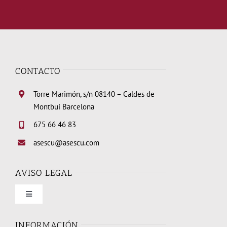
CONTACTO
Torre Marimón, s/n 08140 – Caldes de
Montbui Barcelona
675 66 46 83
asescu@asescu.com
AVISO LEGAL
Toggle
Navigation
Condiciones de uso
INFORMACIÓN