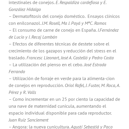
intestinales de conejos.
E. Respaldiza cardefíosa y E.
González Hidalgo
– Dermatofitosis del conejo doméstico. Ensayos clínicos
con enilconazol.
J.M. Rosell, Ma J. Payá y MªC. Ramos
– El consumo de carne de conejo en España.
I.Fernández
de Lucio y
I.
Recaj Lambán
– Efectos de diferentes técnicas de destete sobre el
crecimiento de los gazapos y reducción del stress en el
traslado.
Francesc Lleonart, José A. Castelló y Pedro Costa
– La utilización del pienso en el cebo.
José Estrada
Ferrando
– Utilización de forraje en verde para la alimenta-cion
de conejos en reproducción.
Oriol Rafel, J. Fuster, M. Roca, A.
Pérez
y
R. Valls
– Como incrementar en un 25 por ciento la capacidad de
una nave de maternidad cunicula, aumentando el
espacio individual disponible para cada reproductor.
Juan Ruiz Sanclement
– Angora: la nueva cunicultura.
Agustí Sebastiá y Paco