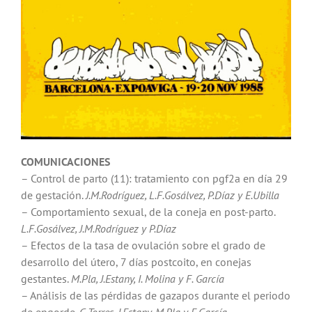
COMUNICACIONES
– Control de parto (11): tratamiento con pgf2a en día 29
de gestación.
J.M.Rodríguez, L.F.Gosálvez, P.Díaz y E.Ubilla
– Comportamiento sexual, de la coneja en post-parto.
L.F.Gosálvez, J.M.Rodríguez y P.Díaz
– Efectos de la tasa de ovulación sobre el grado de
desarrollo del útero, 7 días postcoito, en conejas
gestantes.
M.Pla, J.Estany, I. Molina y F. García
– Análisis de las pérdidas de gazapos durante el periodo
de engorde.
C.Torres, J.Estany, M.Pla y F.García