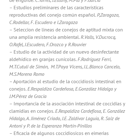
– Estudios preliminares de las características
reproductivas del conejo común español.
P,Zaragoza,
C.Rodellar, F. Escudero e I.Zaragaza
– Seleccion de lineas de conejos de aptitud mixta con
una amplia resistencia ambiental.
R.Valls, V.Ducrocq,
O.Rafel, J.Escudero, F.Orozco y R.Rouvier
– Estudio de la actividad de un nuevo desinfectante
aldehídico en granjas cunícolas.
F.Rodríguez Ferri,
M.T.Cutuli de Simón, M.T.Paya Vicens, J.L.Blanco Cancelo,
M.S.Moreno Romo
– Aportación al estudio de la coccidiosis intestinal en
conejos.
E.Respaldiza Cardeñosa, E.González Hidalgo y
J.M.Pérez de Gracia
– Importancia de la asociación intestinal de coccidias y
clamidias en conejos.
E
.
Respaldiza Cardefíosa, E. González
Hidalgo,
A.
Jiménez Criado,
J.E.
Zaldívar Laguía, R. Saiz de
Antoni y P. de la Esperanza Martín-Pinillos
– Eficacia de algunos coccidiosicos en eimerias