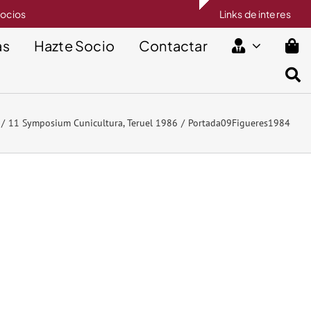
socios
Links de interes
as
Hazte Socio
Contactar
11 Symposium Cunicultura, Teruel 1986
Portada09Figueres1984