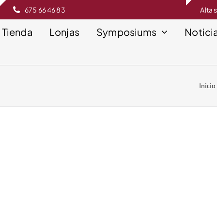
675 66 46 83
Alta 
Tienda
Lonjas
Symposiums
Notici
Inicio