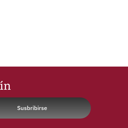
tín
Susbribirse