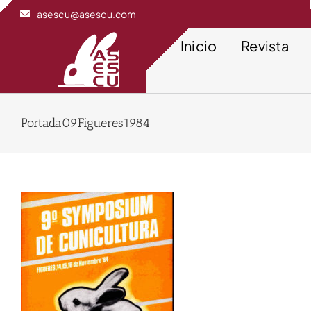
Saltar
asescu@asescu.com
al
contenido
Inicio
Revista
Portada09Figueres1984