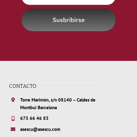
Susbribirse
CONTACTO
Torre Marimón, s/n 08140 – Caldes de
Montbui Barcelona
675 66 46 83
asescu@asescu.com