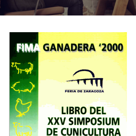
Noticias
Hazte Socio
Contactar
WooCommerce My Account
WooCommerce Cart