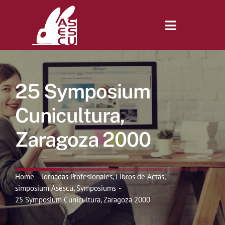
Saltar
al
contenido
Toggle
Navigatio
Inicio
25 Symposium
Revista
Cunicultura,
Zaragoza 2000
Tienda
Lonjas
Home
Jornadas Profesionales
Libros de Actas
simposium Asescu
Symposiums
25 Symposium Cunicultura, Zaragoza 2000
Symposiums