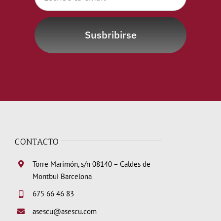
Susbribirse
CONTACTO
Torre Marimón, s/n 08140 – Caldes de
Montbui Barcelona
675 66 46 83
asescu@asescu.com