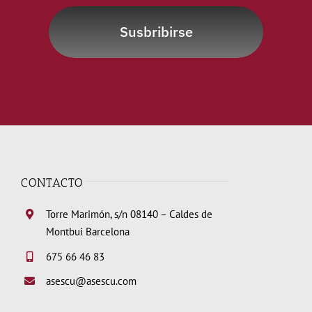
Susbribirse
CONTACTO
Torre Marimón, s/n 08140 – Caldes de
Montbui Barcelona
675 66 46 83
asescu@asescu.com