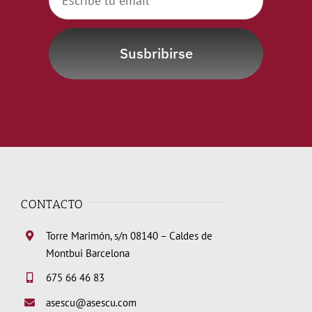
Susbribirse
CONTACTO
Torre Marimón, s/n 08140 – Caldes de
Montbui Barcelona
675 66 46 83
asescu@asescu.com