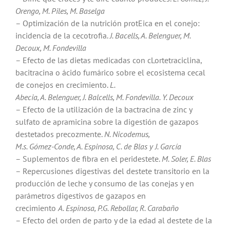
Orengo, M. Piles, M. Baselga
– Optimización de la nutrición protEica en el conejo:
incidencia de la cecotrofia.
J. Bacells, A. Belenguer, M.
Decoux, M. Fondevilla
– Efecto de las dietas medicadas con cLortetraciclina,
bacitracina o ácido fumárico sobre el ecosistema cecal
de conejos en crecimiento.
L.
Abecia, A. Belenguer, J. Balcells, M. Fondevilla. Y. Decoux
– Efecto de la utilización de la bactracina de zinc y
sulfato de apramicina sobre la digestión de gazapos
destetados precozmente.
N. Nicodemus,
M.s. Gómez-Conde, A. Espinosa, C. de Blas y J. García
– Suplementos de fibra en el peridestete.
M. Soler, E. Blas
– Repercusiones digestivas del destete transitorio en la
producción de leche y consumo de las conejas y en
parámetros digestivos de gazapos en
crecimiento
A. Espinosa, P.G. Rebollar, R. Carabaño
– Efecto del orden de parto y de la edad al destete de la