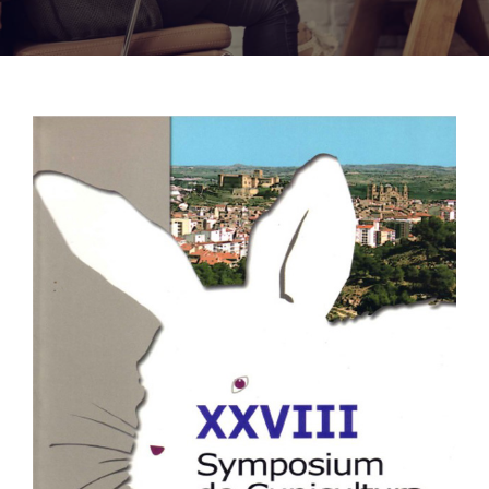
Noticias
Hazte Socio
Contactar
WooCommerce My Account
WooCommerce Cart