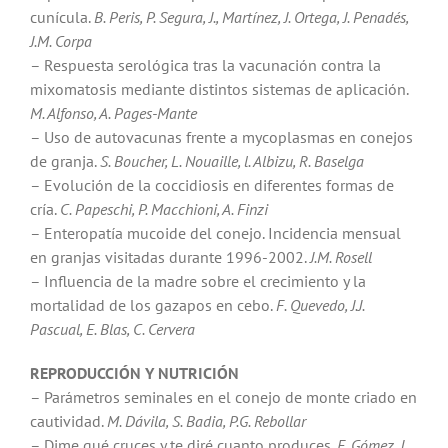
cunícula.
B. Peris, P. Segura, J., Martínez, J. Ortega, J. Penadés,
J.M. Corpa
– Respuesta serológica tras la vacunación contra la
mixomatosis mediante distintos sistemas de aplicación.
M. Alfonso, A. Pages-Mante
– Uso de autovacunas frente a mycoplasmas en conejos
de granja.
S. Boucher, L. Nouaille, l. Albizu, R. Baselga
– Evolución de la coccidiosis en diferentes formas de
cría.
C. Papeschi, P. Macchioni, A. Finzi
– Enteropatía mucoide del conejo. Incidencia mensual
en granjas visitadas durante 1996-2002.
J.M. Rosell
– Influencia de la madre sobre el crecimiento y la
mortalidad de los gazapos en cebo.
F. Quevedo, J.J.
Pascual, E. Blas, C. Cervera
REPRODUCCIÓN Y NUTRICIÓN
– Parámetros seminales en el conejo de monte criado en
cautividad.
M. Dávila, S. Badia, P.G. Rebollar
– Dime qué cruces y te diré cuanto produces.
E. Gómez, J.