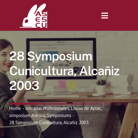
Saltar
al
contenido
Toggle
Navigatio
Inicio
28 Symposium
Revista
Cunicultura, Alcañiz
2003
Tienda
Lonjas
Home
Jornadas Profesionales
Libros de Actas
simposium Asescu
Symposiums
28 Symposium Cunicultura, Alcañiz 2003
Symposiums