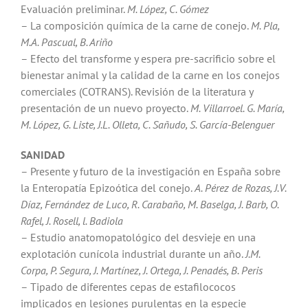
Evaluación preliminar.
M. López, C. Gómez
– La composición química de la carne de conejo.
M. Pla,
M.A. Pascual, B. Ariño
– Efecto del transforme y espera pre-sacrificio sobre el
bienestar animal y la calidad de la carne en los conejos
comerciales (COTRANS). Revisión de la literatura y
presentación de un nuevo proyecto.
M. Villarroel. G. María,
M. López, G. Liste, J.L. Olleta, C. Sañudo, S. García-Belenguer
SANIDAD
– Presente y futuro de la investigación en España sobre
la Enteropatía Epizoótica del conejo.
A. Pérez de Rozas, J.V.
Díaz, Fernández de Luco, R. Carabaño, M. Baselga, J. Barb, O.
Rafel, J. Rosell, l. Badiola
– Estudio anatomopatológico del desvieje en una
explotación cunícola industrial durante un año.
J.M.
Corpa, P. Segura, J. Martínez, J. Ortega, J. Penadés, B. Peris
– Tipado de diferentes cepas de estafilococos
implicados en lesiones purulentas en la especie