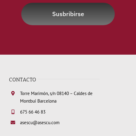
Susbribirse
CONTACTO
Torre Marimón, s/n 08140 – Caldes de
Montbui Barcelona
675 66 46 83
asescu@asescu.com