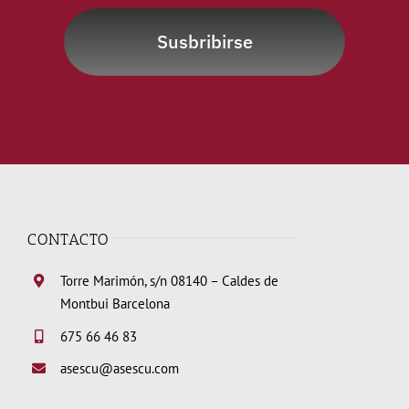
Susbribirse
CONTACTO
Torre Marimón, s/n 08140 – Caldes de
Montbui Barcelona
675 66 46 83
asescu@asescu.com