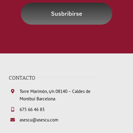
Susbribirse
CONTACTO
Torre Marimón, s/n 08140 – Caldes de
Montbui Barcelona
675 66 46 83
asescu@asescu.com