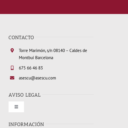
CONTACTO
Torre Marimón, s/n 08140 – Caldes de
Montbui Barcelona
675 66 46 83
asescu@asescu.com
AVISO LEGAL
Toggle
Navigation
Condiciones de uso
INFORMACIÓN