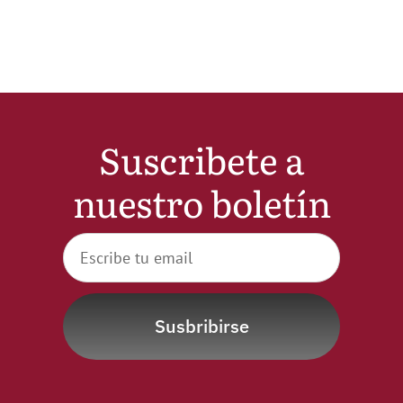
Noticias
Hazte Socio
Suscribete a
Contactar
nuestro boletín
WooCommerce My Account
WooCommerce Cart
Susbribirse