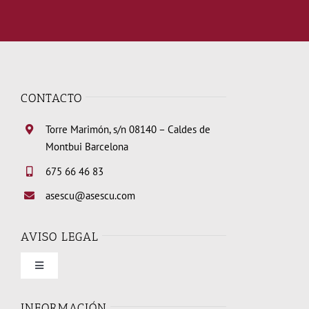
CONTACTO
Torre Marimón, s/n 08140 – Caldes de
Montbui Barcelona
675 66 46 83
asescu@asescu.com
AVISO LEGAL
Toggle
Navigation
Condiciones de uso
INFORMACIÓN