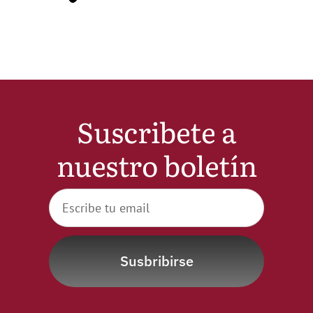
Noticias
Hazte Socio
Contactar
Suscribete a
nuestro boletín
WooCommerce My Account
WooCommerce Cart
Susbribirse