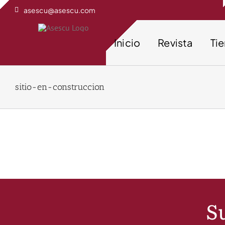
Saltar
asescu@asescu.com
al
contenido
Inicio
Revista
Ti
sitio-en-construccion
Su