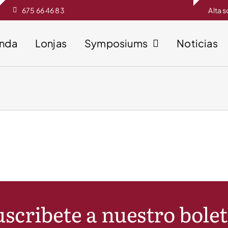
675 66 46 83
Alta 
enda
Lonjas
Symposiums
Noticias
scribete a nuestro bole