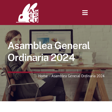
Saltar
al
contenido
Toggle
Navigatio
Inicio
Asamblea General
Revista
Ordinaria 2024
Tienda
Home
Asamblea General Ordinaria 2024
Lonjas
Symposiums