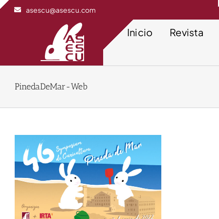
Saltar
asescu@asescu.com
al
contenido
Inicio
Revista
PinedaDeMar-Web