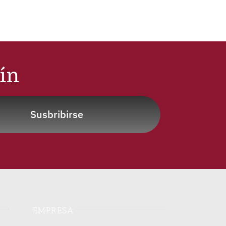
tín
Susbribirse
EMPRESA