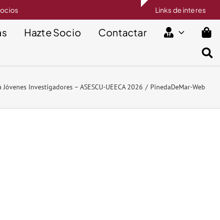
socios
Links de interes
as
Hazte Socio
Contactar
 Jóvenes Investigadores – ASESCU-UEECA 2026
PinedaDeMar-Web