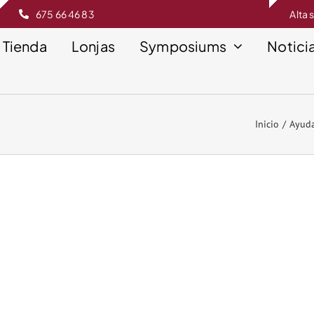
675 66 46 83
Alta 
Tienda
Lonjas
Symposiums
Notici
Inicio
Ayuda